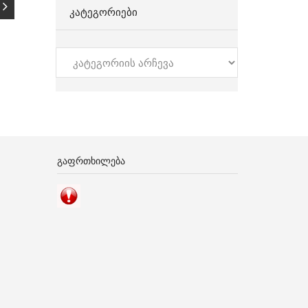
ᲙᲐᲢᲔᲒᲝᲠᲘᲔᲑᲘ
კატეგორიები
ᲒᲐᲤᲠᲗᲮᲘᲚᲔᲑᲐ