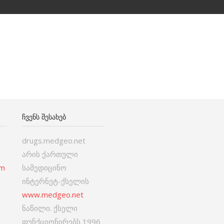
ᲩᲕᲔᲜᲡ ᲨᲔᲡᲐᲮᲔᲑ
drugs.medgeo.net
არის ქართული
om
სამედიცინო
ინტერნეტ-ქსელის
www.medgeo.net
ნაწილი. ქსელი
ფუნქციონირებს 1996