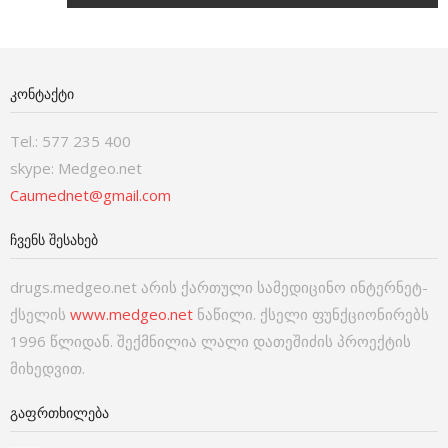
ᲙᲝᲜᲢᲐᲥᲢᲘ
Tel.: 577 235 400
skype: Medgeo.net
Caumednet@gmail.com
ᲩᲕᲔᲜᲡ ᲨᲔᲡᲐᲮᲔᲑ
drugs.medgeo.net არის ქართული სამედიცინო ინტერნეტ-
ქსელის
www.medgeo.net
ნაწილი. ქსელი ფუნქციონირებს
1996 წლიდან. შექმნილია ლალი დათეშიძის პროექტის
მიხედვით.
ᲒᲐᲤᲠᲗᲮᲘᲚᲔᲑᲐ