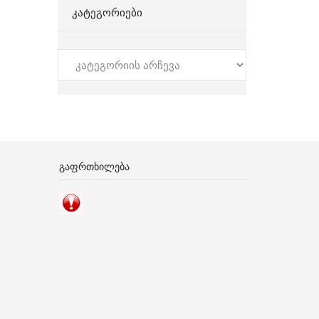
ᲙᲐᲢᲔᲒᲝᲠᲘᲔᲑᲘ
კატეგორიები
ᲒᲐᲤᲠᲗᲮᲘᲚᲔᲑᲐ