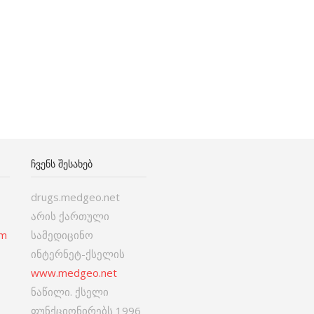
ᲩᲕᲔᲜᲡ ᲨᲔᲡᲐᲮᲔᲑ
drugs.medgeo.net
არის ქართული
om
სამედიცინო
ინტერნეტ-ქსელის
www.medgeo.net
ნაწილი. ქსელი
ფუნქციონირებს 1996