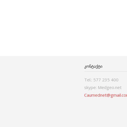
ᲙᲝᲜᲢᲐᲥᲢᲘ
Tel.: 577 235 400
skype: Medgeo.net
Caumednet@gmail.c