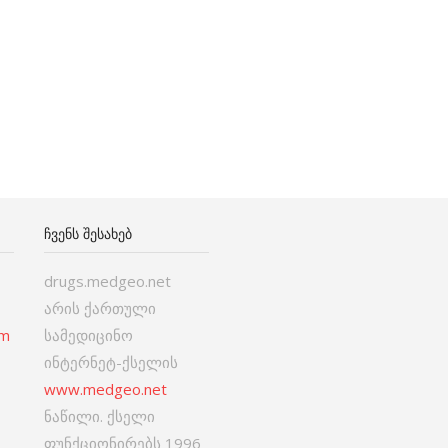
ᲩᲕᲔᲜᲡ ᲨᲔᲡᲐᲮᲔᲑ
drugs.medgeo.net
არის ქართული
om
სამედიცინო
ინტერნეტ-ქსელის
www.medgeo.net
ნაწილი. ქსელი
ფუნქციონირებს 1996