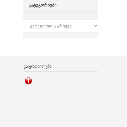
ᲙᲐᲢᲔᲒᲝᲠᲘᲔᲑᲘ
კატეგორიები
ᲒᲐᲤᲠᲗᲮᲘᲚᲔᲑᲐ