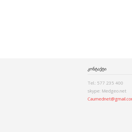
ᲙᲝᲜᲢᲐᲥᲢᲘ
Tel.: 577 235 400
skype: Medgeo.net
Caumednet@gmail.c