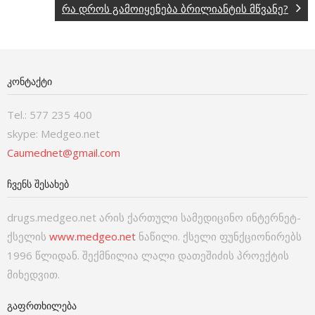
რა დროს გამოიყენება ბრილიანტის მწვანე?
ᲙᲝᲜᲢᲐᲥᲢᲘ
Tel.: 577 235 400
skype: Medgeo.net
Caumednet@gmail.com
ᲩᲕᲔᲜᲡ ᲨᲔᲡᲐᲮᲔᲑ
drugs.medgeo.net არის ქართული სამედიცინო ინტერნეტ-
ქსელის
www.medgeo.net
ნაწილი. ქსელი ფუნქციონირებს
1996 წლიდან. შექმნილია ლალი დათეშიძის პროექტის
მიხედვით.
ᲒᲐᲤᲠᲗᲮᲘᲚᲔᲑᲐ