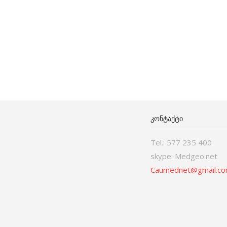
ᲙᲝᲜᲢᲐᲥᲢᲘ
Tel.: 577 235 400
skype: Medgeo.net
Caumednet@gmail.c