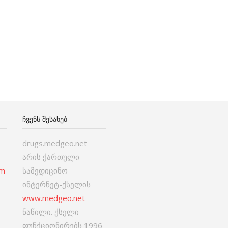
ᲩᲕᲔᲜᲡ ᲨᲔᲡᲐᲮᲔᲑ
drugs.medgeo.net
არის ქართული
om
სამედიცინო
ინტერნეტ-ქსელის
www.medgeo.net
ნაწილი. ქსელი
ფუნქციონირებს 1996