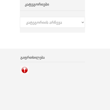
ᲙᲐᲢᲔᲒᲝᲠᲘᲔᲑᲘ
კატეგორიები
ᲒᲐᲤᲠᲗᲮᲘᲚᲔᲑᲐ