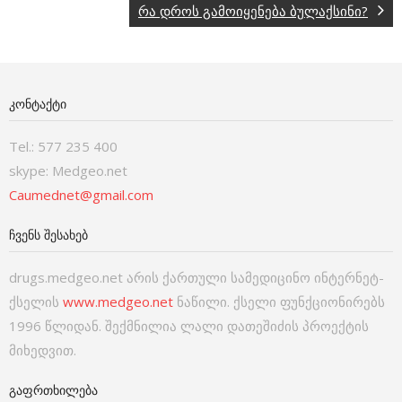
რა დროს გამოიყენება ბულაქსინი?
ᲙᲝᲜᲢᲐᲥᲢᲘ
Tel.: 577 235 400
skype: Medgeo.net
Caumednet@gmail.com
ᲩᲕᲔᲜᲡ ᲨᲔᲡᲐᲮᲔᲑ
drugs.medgeo.net არის ქართული სამედიცინო ინტერნეტ-
ქსელის
www.medgeo.net
ნაწილი. ქსელი ფუნქციონირებს
1996 წლიდან. შექმნილია ლალი დათეშიძის პროექტის
მიხედვით.
ᲒᲐᲤᲠᲗᲮᲘᲚᲔᲑᲐ