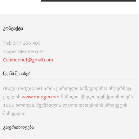
ᲙᲝᲜᲢᲐᲥᲢᲘ
Tel.: 577 235 400
skype: Medgeo.net
Caumednet@gmail.com
ᲩᲕᲔᲜᲡ ᲨᲔᲡᲐᲮᲔᲑ
drugs.medgeo.net არის ქართული სამედიცინო ინტერნეტ-
ქსელის
www.medgeo.net
ნაწილი. ქსელი ფუნქციონირებს
1996 წლიდან. შექმნილია ლალი დათეშიძის პროექტის
მიხედვით.
ᲒᲐᲤᲠᲗᲮᲘᲚᲔᲑᲐ