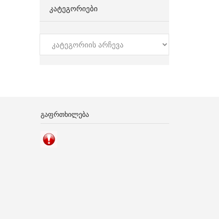
ᲙᲐᲢᲔᲒᲝᲠᲘᲔᲑᲘ
კატეგორიები
ᲒᲐᲤᲠᲗᲮᲘᲚᲔᲑᲐ