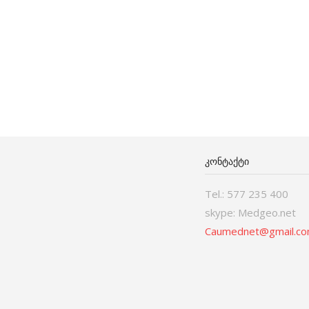
ᲙᲝᲜᲢᲐᲥᲢᲘ
Tel.: 577 235 400
skype: Medgeo.net
Caumednet@gmail.c