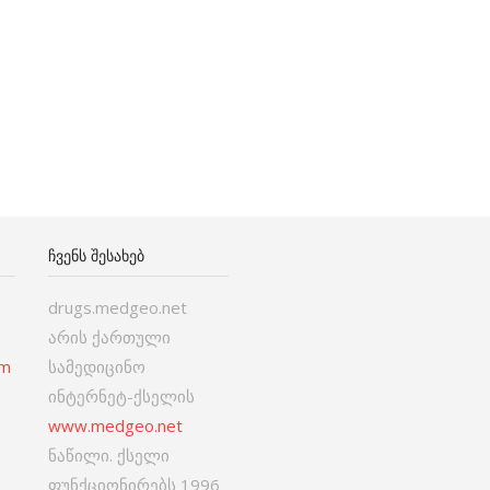
ᲩᲕᲔᲜᲡ ᲨᲔᲡᲐᲮᲔᲑ
drugs.medgeo.net
არის ქართული
om
სამედიცინო
ინტერნეტ-ქსელის
www.medgeo.net
ნაწილი. ქსელი
ფუნქციონირებს 1996