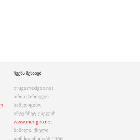
ᲩᲕᲔᲜᲡ ᲨᲔᲡᲐᲮᲔᲑ
drugs.medgeo.net
არის ქართული
om
სამედიცინო
ინტერნეტ-ქსელის
www.medgeo.net
ნაწილი. ქსელი
ფუნქციონირებს 1996