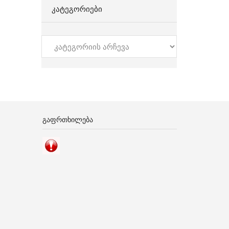
ᲙᲐᲢᲔᲒᲝᲠᲘᲔᲑᲘ
კატეგორიები
ᲒᲐᲤᲠᲗᲮᲘᲚᲔᲑᲐ