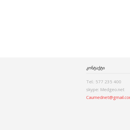
ᲙᲝᲜᲢᲐᲥᲢᲘ
Tel.: 577 235 400
skype: Medgeo.net
Caumednet@gmail.c