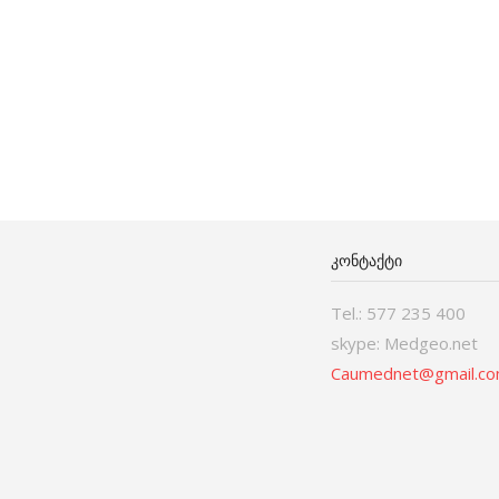
ᲙᲝᲜᲢᲐᲥᲢᲘ
Tel.: 577 235 400
skype: Medgeo.net
Caumednet@gmail.c