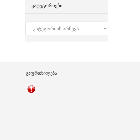
ᲙᲐᲢᲔᲒᲝᲠᲘᲔᲑᲘ
კატეგორიები
ᲒᲐᲤᲠᲗᲮᲘᲚᲔᲑᲐ