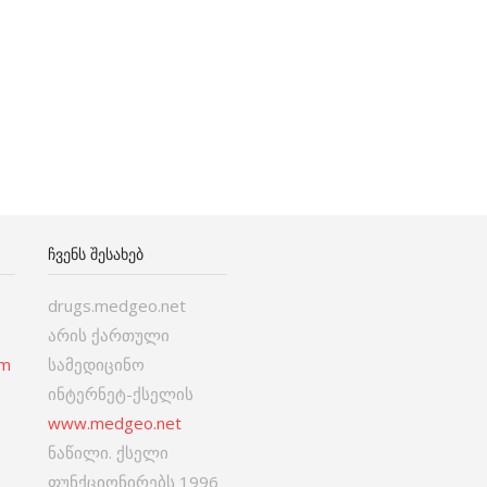
ᲩᲕᲔᲜᲡ ᲨᲔᲡᲐᲮᲔᲑ
drugs.medgeo.net
არის ქართული
om
სამედიცინო
ინტერნეტ-ქსელის
www.medgeo.net
ნაწილი. ქსელი
ფუნქციონირებს 1996