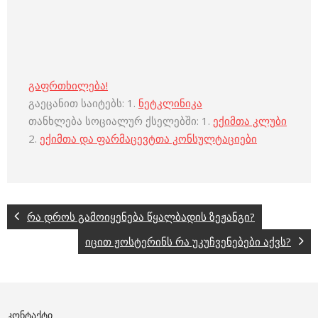
გაფრთხილება!
გაეცანით საიტებს: 1.
ნეტკლინიკა
თანხლება სოციალურ ქსელებში: 1.
ექიმთა კლუბი
2.
ექიმთა და ფარმაცევტთა კონსულტაციები
რა დროს გამოიყენება წყალბადის ზეჟანგი?
იცით ჟოსტერინს რა უკუჩვენებები აქვს?
ᲙᲝᲜᲢᲐᲥᲢᲘ