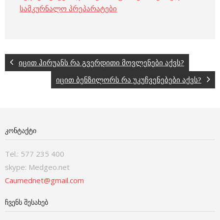
სამკურნალო პრეპარატები
იცით ჰირუანს რა გვერდითი მოვლენები აქვს?
იცით ბენზილორს რა უკუჩვენებები აქვს?
ᲙᲝᲜᲢᲐᲥᲢᲘ
Tel.: 577 235 400
skype: Medgeo.net
Caumednet@gmail.com
ᲩᲕᲔᲜᲡ ᲨᲔᲡᲐᲮᲔᲑ