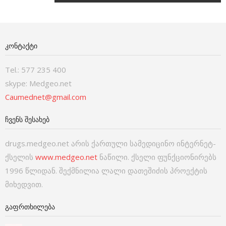
ᲙᲝᲜᲢᲐᲥᲢᲘ
Tel.: 577 235 400
skype: Medgeo.net
Caumednet@gmail.com
ᲩᲕᲔᲜᲡ ᲨᲔᲡᲐᲮᲔᲑ
drugs.medgeo.net არის ქართული სამედიცინო ინტერნეტ-
ქსელის
www.medgeo.net
ნაწილი. ქსელი ფუნქციონირებს
1996 წლიდან. შექმნილია ლალი დათეშიძის პროექტის
მიხედვით.
ᲒᲐᲤᲠᲗᲮᲘᲚᲔᲑᲐ