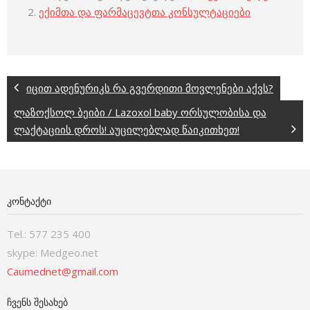
2.
ექიმთა და ფარმაცევტთა კონსულტაციები
იცით ადენურიკს რა გვერდითი მოვლენები აქვს?
ლაზოქსოლ ბეიბი / Lazoxol baby ორსულობისა და
ლაქტაციის დროს! აუცილებლად წაიკითხეთ!
ᲙᲝᲜᲢᲐᲥᲢᲘ
Tel.: 577 235 400
skype: Medgeo.net
Caumednet@gmail.com
ᲩᲕᲔᲜᲡ ᲨᲔᲡᲐᲮᲔᲑ