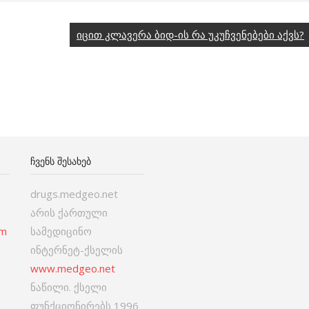
იცით კლავერა ბიდ-ის რა უკუჩვენებები აქვს?
ᲩᲕᲔᲜᲡ ᲨᲔᲡᲐᲮᲔᲑ
drugs.medgeo.net
არის ქართული
om
სამედიცინო
ინტერნეტ-ქსელის
www.medgeo.net
ნაწილი. ქსელი
ფუნქციონირებს 1996