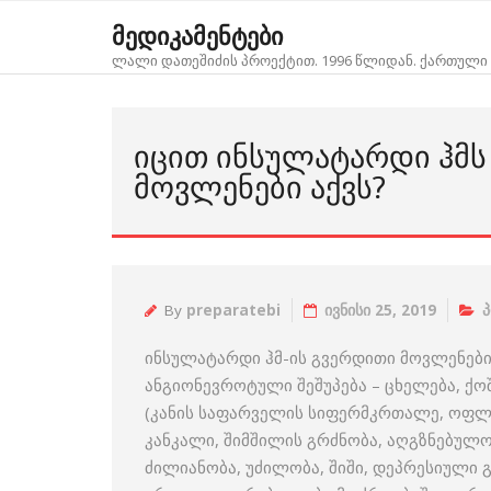
Skip
მედიკამენტები
to
ლალი დათეშიძის პროექტით. 1996 წლიდან. ქართული 
content
ᲘᲪᲘᲗ ᲘᲜᲡᲣᲚᲐᲢᲐᲠᲓᲘ ᲰᲛᲡ
ᲛᲝᲕᲚᲔᲜᲔᲑᲘ ᲐᲥᲕᲡ?
By
preparatebi
ივნისი 25, 2019
პ
ინსულატარდი ჰმ-ის გვერდითი მოვლენებია:
ანგიონევროტული შეშუპება – ცხელება, ქოშ
(კანის საფარველის სიფერმკრთალე, ოფლი
კანკალი, შიმშილის გრძნობა, აღგზნებულობ
ძილიანობა, უძილობა, შიში, დეპრესიული გ