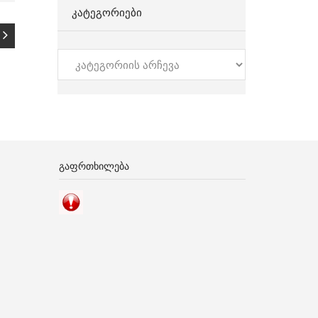
ᲙᲐᲢᲔᲒᲝᲠᲘᲔᲑᲘ
კატეგორიები
ᲒᲐᲤᲠᲗᲮᲘᲚᲔᲑᲐ