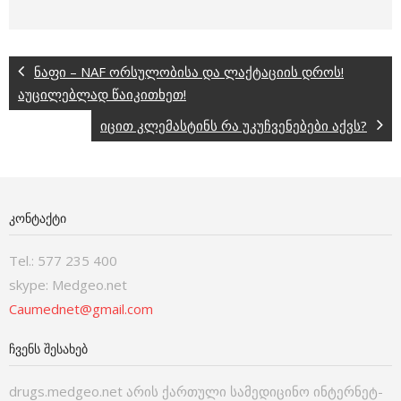
ნაფი – NAF ორსულობისა და ლაქტაციის დროს!
აუცილებლად წაიკითხეთ!
იცით კლემასტინს რა უკუჩვენებები აქვს?
ᲙᲝᲜᲢᲐᲥᲢᲘ
Tel.: 577 235 400
skype: Medgeo.net
Caumednet@gmail.com
ᲩᲕᲔᲜᲡ ᲨᲔᲡᲐᲮᲔᲑ
drugs.medgeo.net არის ქართული სამედიცინო ინტერნეტ-