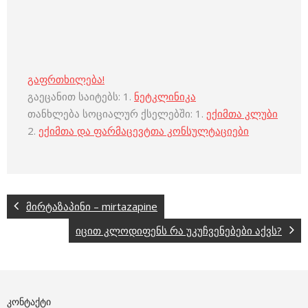
გაფრთხილება!
გაეცანით საიტებს: 1.
ნეტკლინიკა
თანხლება სოციალურ ქსელებში: 1.
ექიმთა კლუბი
2.
ექიმთა და ფარმაცევტთა კონსულტაციები
მირტაზაპინი – mirtazapine
იცით კლოდიფენს რა უკუჩვენებები აქვს?
ᲙᲝᲜᲢᲐᲥᲢᲘ