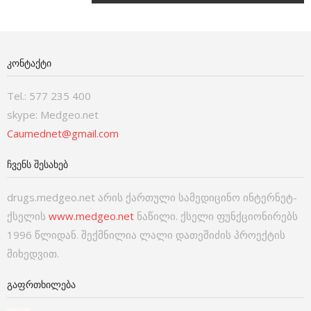
ᲙᲝᲜᲢᲐᲥᲢᲘ
Tel.: 577 235 400
skype: Medgeo.net
Caumednet@gmail.com
ᲩᲕᲔᲜᲡ ᲨᲔᲡᲐᲮᲔᲑ
drugs.medgeo.net არის ქართული სამედიცინო ინტერნეტ-
ქსელის
www.medgeo.net
ნაწილი. ქსელი ფუნქციონირებს
1996 წლიდან. შექმნილია ლალი დათეშიძის პროექტის
მიხედვით.
ᲒᲐᲤᲠᲗᲮᲘᲚᲔᲑᲐ