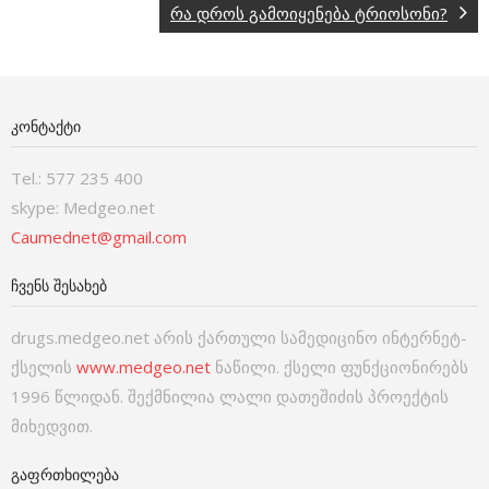
რა დროს გამოიყენება ტრიოსონი?
ᲙᲝᲜᲢᲐᲥᲢᲘ
Tel.: 577 235 400
skype: Medgeo.net
Caumednet@gmail.com
ᲩᲕᲔᲜᲡ ᲨᲔᲡᲐᲮᲔᲑ
drugs.medgeo.net არის ქართული სამედიცინო ინტერნეტ-
ქსელის
www.medgeo.net
ნაწილი. ქსელი ფუნქციონირებს
1996 წლიდან. შექმნილია ლალი დათეშიძის პროექტის
მიხედვით.
ᲒᲐᲤᲠᲗᲮᲘᲚᲔᲑᲐ