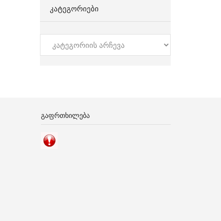
ᲙᲐᲢᲔᲒᲝᲠᲘᲔᲑᲘ
კატეგორიები
ᲒᲐᲤᲠᲗᲮᲘᲚᲔᲑᲐ