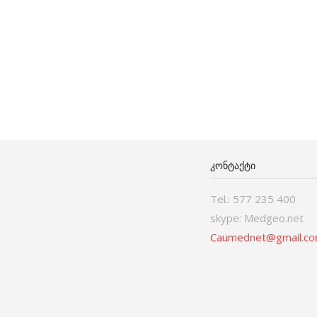
ᲙᲝᲜᲢᲐᲥᲢᲘ
Tel.: 577 235 400
skype: Medgeo.net
Caumednet@gmail.c