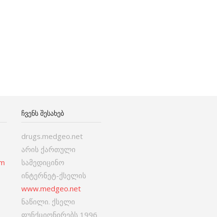
ᲩᲕᲔᲜᲡ ᲨᲔᲡᲐᲮᲔᲑ
drugs.medgeo.net
არის ქართული
om
სამედიცინო
ინტერნეტ-ქსელის
www.medgeo.net
ნაწილი. ქსელი
ფუნქციონირებს 1996