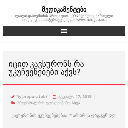
Skip
მედიკამენტები
to
ლალი დათეშიძის პროექტით. 1996 წლიდან. ქართული
content
სამედიცინო ინტერნეტ-ქსელი www.medgeo.net
ᲘᲪᲘᲗ ᲙᲐᲕᲡᲣᲠᲝᲜᲡ ᲠᲐ
ᲣᲙᲣᲩᲕᲔᲜᲔᲑᲔᲑᲘ ᲐᲥᲕᲡ?
By
preparatebi
აგვისტო 17, 2019
პრეპარატების უკუჩვენებები
,
სხვა
კავსურონის უკუჩვენებებია: * არ არის დადგენილი