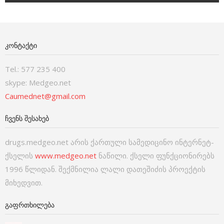
ᲙᲝᲜᲢᲐᲥᲢᲘ
Tel.: 577 235 400
skype: Medgeo.net
Caumednet@gmail.com
ᲩᲕᲔᲜᲡ ᲨᲔᲡᲐᲮᲔᲑ
drugs.medgeo.net არის ქართული სამედიცინო ინტერნეტ-
ქსელის
www.medgeo.net
ნაწილი. ქსელი ფუნქციონირებს
1996 წლიდან. შექმნილია ლალი დათეშიძის პროექტის
მიხედვით.
ᲒᲐᲤᲠᲗᲮᲘᲚᲔᲑᲐ