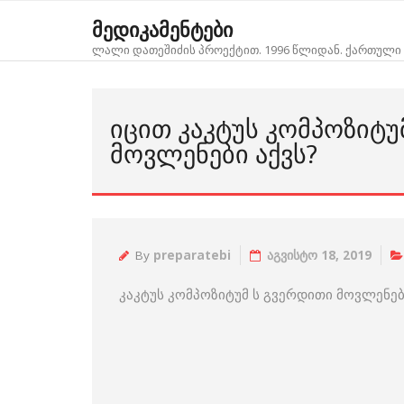
Skip
მედიკამენტები
to
ლალი დათეშიძის პროექტით. 1996 წლიდან. ქართული 
content
ᲘᲪᲘᲗ ᲙᲐᲙᲢᲣᲡ ᲙᲝᲛᲞᲝᲖᲘᲢᲣ
ᲛᲝᲕᲚᲔᲜᲔᲑᲘ ᲐᲥᲕᲡ?
By
preparatebi
აგვისტო 18, 2019
კაკტუს კომპოზიტუმ ს გვერდითი მოვლენები