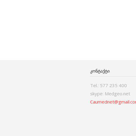
ᲙᲝᲜᲢᲐᲥᲢᲘ
Tel.: 577 235 400
skype: Medgeo.net
Caumednet@gmail.c