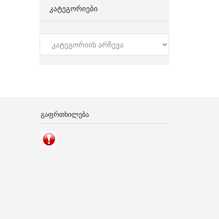
ᲙᲐᲢᲔᲒᲝᲠᲘᲔᲑᲘ
კატეგორიები
ᲒᲐᲤᲠᲗᲮᲘᲚᲔᲑᲐ