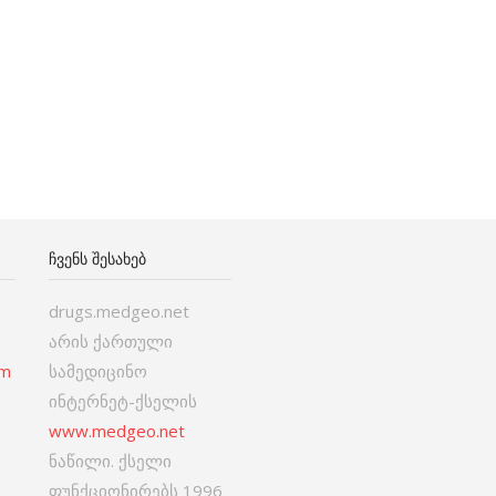
ᲩᲕᲔᲜᲡ ᲨᲔᲡᲐᲮᲔᲑ
drugs.medgeo.net
არის ქართული
om
სამედიცინო
ინტერნეტ-ქსელის
www.medgeo.net
ნაწილი. ქსელი
ფუნქციონირებს 1996