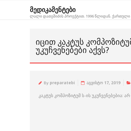
Skip
მედიკამენტები
to
ლალი დათეშიძის პროექტით. 1996 წლიდან. ქართული 
content
ᲘᲪᲘᲗ ᲙᲐᲙᲢᲣᲡ ᲙᲝᲛᲞᲝᲖᲘᲢᲣ
ᲣᲙᲣᲩᲕᲔᲜᲔᲑᲔᲑᲘ ᲐᲥᲕᲡ?
By
preparatebi
აგვისტო 17, 2019
კაკტუს კომპოზიტუმ ს-ის უკუჩვენებებია: არ 