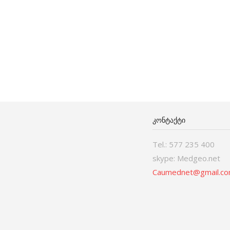
ᲙᲝᲜᲢᲐᲥᲢᲘ
Tel.: 577 235 400
skype: Medgeo.net
Caumednet@gmail.c