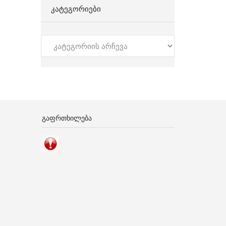
ᲙᲐᲢᲔᲒᲝᲠᲘᲔᲑᲘ
კატეგორიები
ᲒᲐᲤᲠᲗᲮᲘᲚᲔᲑᲐ