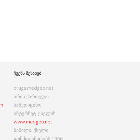
ᲩᲕᲔᲜᲡ ᲨᲔᲡᲐᲮᲔᲑ
drugs.medgeo.net
არის ქართული
om
სამედიცინო
ინტერნეტ-ქსელის
www.medgeo.net
ნაწილი. ქსელი
ფუნქციონირებს 1996