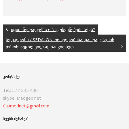
იცით ნელადექსს რა უკუჩვენებები აქვს?
სედალონი / SEDALON ორსულობისა და ლაქტაციის
დროს! აუცილებლად წაიკითხეთ!
ᲙᲝᲜᲢᲐᲥᲢᲘ
Tel.: 577 235 400
skype: Medgeo.net
Caumednet@gmail.com
ᲩᲕᲔᲜᲡ ᲨᲔᲡᲐᲮᲔᲑ