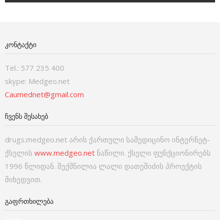
ᲙᲝᲜᲢᲐᲥᲢᲘ
Tel.: 577 235 400
skype: Medgeo.net
Caumednet@gmail.com
ᲩᲕᲔᲜᲡ ᲨᲔᲡᲐᲮᲔᲑ
drugs.medgeo.net არის ქართული სამედიცინო ინტერნეტ-
ქსელის
www.medgeo.net
ნაწილი. ქსელი ფუნქციონირებს
1996 წლიდან. შექმნილია ლალი დათეშიძის პროექტის
მიხედვით.
ᲒᲐᲤᲠᲗᲮᲘᲚᲔᲑᲐ