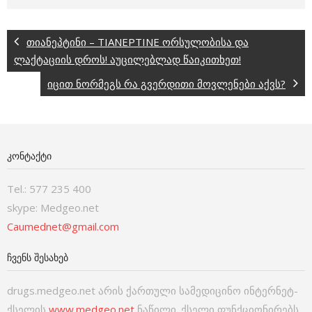
თიანეპტინი – TIANEPTINE ორსულობისა და
ლაქტაციის დროს! აუცილებლად წაიკითხეთ!
იცით ნორმეგს რა გვერდითი მოვლენები აქვს?
ᲙᲝᲜᲢᲐᲥᲢᲘ
Tel.: 577 235 400
skype: Medgeo.net
Caumednet@gmail.com
ᲩᲕᲔᲜᲡ ᲨᲔᲡᲐᲮᲔᲑ
drugs.medgeo.net არის ქართული სამედიცინო ინტერნეტ-
ქსელის
www.medgeo.net
ნაწილი. ქსელი ფუნქციონირებს