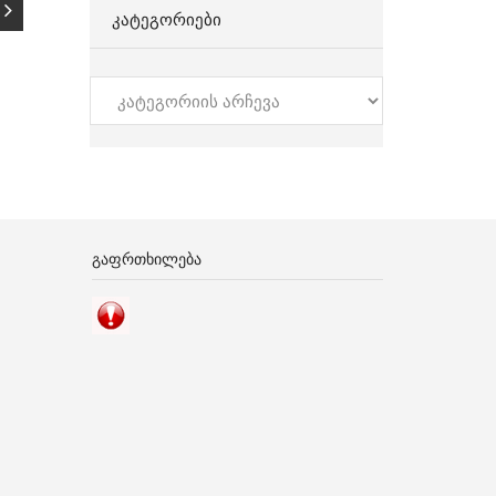
ᲙᲐᲢᲔᲒᲝᲠᲘᲔᲑᲘ
კატეგორიები
ᲒᲐᲤᲠᲗᲮᲘᲚᲔᲑᲐ