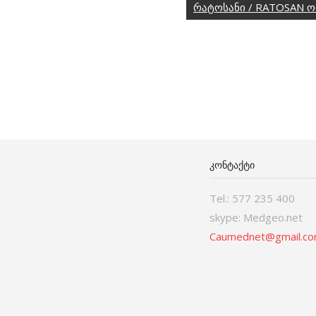
რატოსანი / RATOSAN 
ᲙᲝᲜᲢᲐᲥᲢᲘ
Tel.: 577 235 400
skype: Medgeo.net
Caumednet@gmail.c