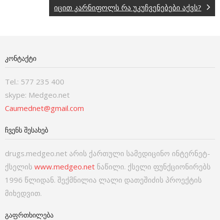
იცით კარნიფოლს რა უკუჩვენებები აქვს?
ᲙᲝᲜᲢᲐᲥᲢᲘ
Tel.: 577 235 400
skype: Medgeo.net
Caumednet@gmail.com
ᲩᲕᲔᲜᲡ ᲨᲔᲡᲐᲮᲔᲑ
drugs.medgeo.net არის ქართული სამედიცინო ინტერნეტ-
ქსელის
www.medgeo.net
ნაწილი. ქსელი ფუნქციონირებს
1996 წლიდან. შექმნილია ლალი დათეშიძის პროექტის
მიხედვით.
ᲒᲐᲤᲠᲗᲮᲘᲚᲔᲑᲐ