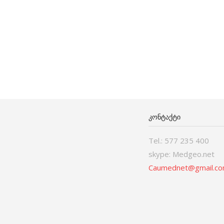
ᲙᲝᲜᲢᲐᲥᲢᲘ
Tel.: 577 235 400
skype: Medgeo.net
Caumednet@gmail.c