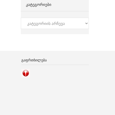
ᲙᲐᲢᲔᲒᲝᲠᲘᲔᲑᲘ
კატეგორიები
ᲒᲐᲤᲠᲗᲮᲘᲚᲔᲑᲐ