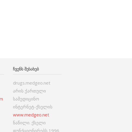
ᲩᲕᲔᲜᲡ ᲨᲔᲡᲐᲮᲔᲑ
drugs.medgeo.net
არის ქართული
om
სამედიცინო
ინტერნეტ-ქსელის
www.medgeo.net
ნაწილი. ქსელი
ფუნქციონირებს 1996