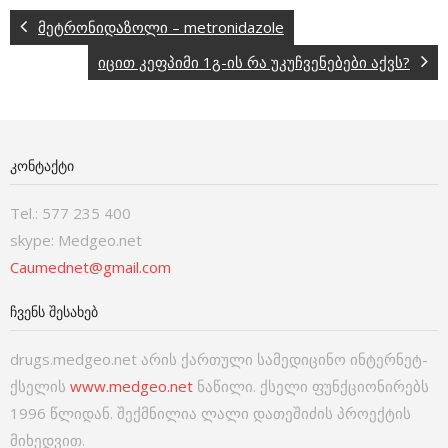
მეტრონიდაზოლი – metronidazole
იცით კეფპიმი 1გ-ის რა უკუჩვენებები აქვს?
ᲙᲝᲜᲢᲐᲥᲢᲘ
Tel.: 577 235 400
skype: Medgeo.net
Caumednet@gmail.com
ᲩᲕᲔᲜᲡ ᲨᲔᲡᲐᲮᲔᲑ
drugs.medgeo.net არის ქართული სამედიცინო ინტერნეტ-
ქსელის
www.medgeo.net
ნაწილი. ქსელი ფუნქციონირებს
1996 წლიდან. შექმნილია ლალი დათეშიძის პროექტის
მიხედვით.