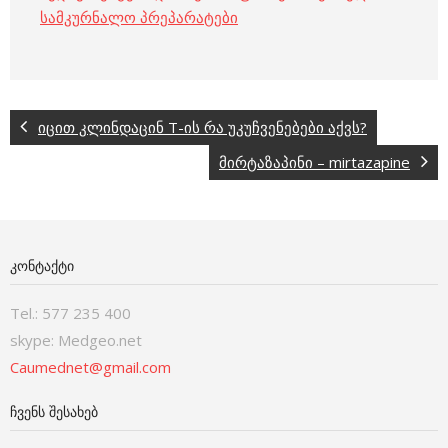
სამკურნალო პრეპარატები
იცით კლინდაცინ T-ის რა უკუჩვენებები აქვს?
მირტაზაპინი – mirtazapine
ᲙᲝᲜᲢᲐᲥᲢᲘ
Tel.: 577 235 400
skype: Medgeo.net
Caumednet@gmail.com
ᲩᲕᲔᲜᲡ ᲨᲔᲡᲐᲮᲔᲑ