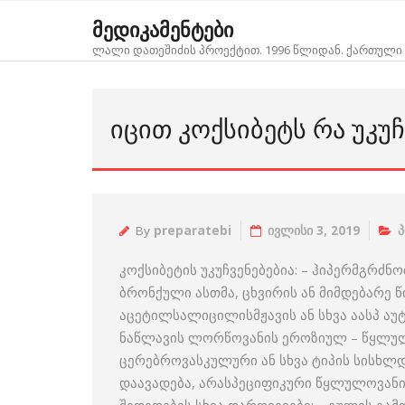
Skip
მედიკამენტები
to
ლალი დათეშიძის პროექტით. 1996 წლიდან. ქართული 
content
ᲘᲪᲘᲗ ᲙᲝᲥᲡᲘᲑᲔᲢᲡ ᲠᲐ ᲣᲙᲣᲩ
By
preparatebi
ივლისი 3, 2019
პ
კოქსიბეტის უკუჩვენებებია: – ჰიპერმგრძნ
ბრონქული ასთმა, ცხვირის ან მიმდებარე
აცეტილსალიცილისმჟავის ან სხვა აასპ აუტ
ნაწლავის ლორწოვანის ეროზიულ – წყლულო
ცერებროვასკულური ან სხვა ტიპის სისხლდ
დაავადება, არასპეციფიკური წყლულოვანი