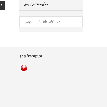
ᲙᲐᲢᲔᲒᲝᲠᲘᲔᲑᲘ
კატეგორიები
ᲒᲐᲤᲠᲗᲮᲘᲚᲔᲑᲐ