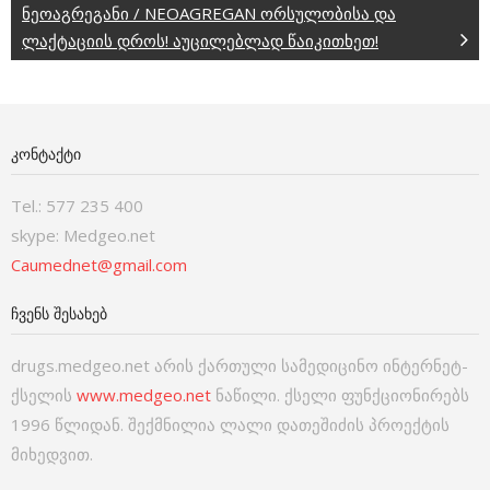
ნეოაგრეგანი / NEOAGREGAN ორსულობისა და
ლაქტაციის დროს! აუცილებლად წაიკითხეთ!
ᲙᲝᲜᲢᲐᲥᲢᲘ
Tel.: 577 235 400
skype: Medgeo.net
Caumednet@gmail.com
ᲩᲕᲔᲜᲡ ᲨᲔᲡᲐᲮᲔᲑ
drugs.medgeo.net არის ქართული სამედიცინო ინტერნეტ-
ქსელის
www.medgeo.net
ნაწილი. ქსელი ფუნქციონირებს
1996 წლიდან. შექმნილია ლალი დათეშიძის პროექტის
მიხედვით.