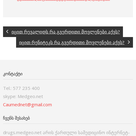
იცით რევალიდს რა გვერდითი მოვლენები აქვს?
იცით რენიტეკს რა გვერდითი მოვლენები აქვს?
ᲙᲝᲜᲢᲐᲥᲢᲘ
Tel.: 577 235 400
skype: Medgeo.net
Caumednet@gmail.com
ᲩᲕᲔᲜᲡ ᲨᲔᲡᲐᲮᲔᲑ
drugs.medgeo.net არის ქართული სამედიცინო ინტერნეტ-