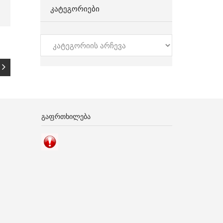
ᲙᲐᲢᲔᲒᲝᲠᲘᲔᲑᲘ
კატეგორიები
ᲒᲐᲤᲠᲗᲮᲘᲚᲔᲑᲐ