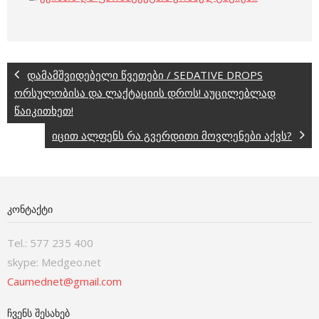
დამამშვიდებელი წვეთები / SEDATIVE DROPS
ორსულობისა და ლაქტაციის დროს! აუცილებლად
წაიკითხეთ!
იცით ალფენს რა გვერდითი მოვლენები აქვს?
ᲙᲝᲜᲢᲐᲥᲢᲘ
Tel.: 577 235 400
skype: Medgeo.net
Caumednet@gmail.com
ᲩᲕᲔᲜᲡ ᲨᲔᲡᲐᲮᲔᲑ