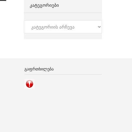
ᲙᲐᲢᲔᲒᲝᲠᲘᲔᲑᲘ
კატეგორიები
ᲒᲐᲤᲠᲗᲮᲘᲚᲔᲑᲐ