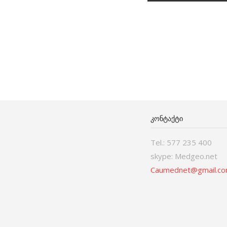
ᲙᲝᲜᲢᲐᲥᲢᲘ
Tel.: 577 235 400
skype: Medgeo.net
Caumednet@gmail.c