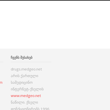
ᲩᲕᲔᲜᲡ ᲨᲔᲡᲐᲮᲔᲑ
drugs.medgeo.net
არის ქართული
om
სამედიცინო
ინტერნეტ-ქსელის
www.medgeo.net
ნაწილი. ქსელი
ფუნქციონირებს 1996