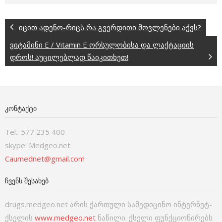
იცით ადენო-რიცს რა გვერდითი მოვლენები აქვს?
ვიტამინი E / Vitamin E ორსულობისა და ლაქტაციის
დროს! აუცილებლად წაიკითხეთ!
ᲙᲝᲜᲢᲐᲥᲢᲘ
Tel.: 577 235 400
skype: Medgeo.net
Caumednet@gmail.com
ᲩᲕᲔᲜᲡ ᲨᲔᲡᲐᲮᲔᲑ
drugs.medgeo.net არის ქართული სამედიცინო ინტერნეტ-
ქსელის
www.medgeo.net
ნაწილი. ქსელი ფუნქციონირებს