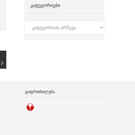
ᲙᲐᲢᲔᲒᲝᲠᲘᲔᲑᲘ
კატეგორიები
ᲒᲐᲤᲠᲗᲮᲘᲚᲔᲑᲐ