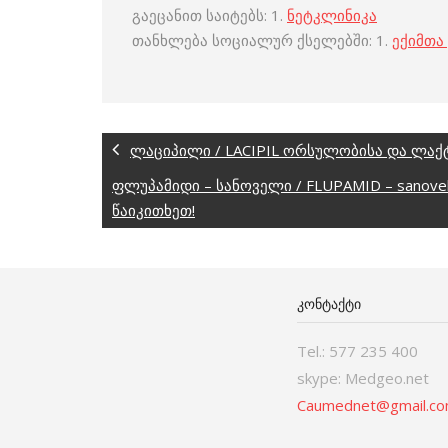
გაეცანით საიტებს: 1.
ნეტკლინიკა
თანხლება სოციალურ ქსელებში: 1.
ექიმთა
ლაციპილი / LACIPIL ორსულობისა და ლაქ
ფლუპამიდი – სანოველი / FLUPAMID – sano
წაიკითხეთ!
ᲙᲝᲜᲢᲐᲥᲢᲘ
Tel.: 577 235 400
skype: Medgeo.net
Caumednet@gmail.c