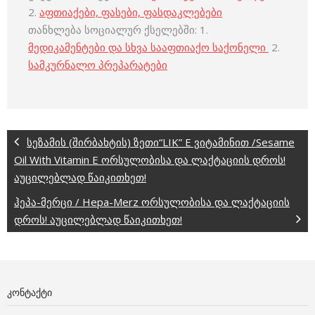
2.
აფთიაქები, ფასები, ფასდაკლებები
თანხლება სოციალურ ქსელებში: 1.
მედიკამენტები და სხვა სააფთიაქო საქონელი
2.
სამკურნალო პრეპარატები
სეზამის (შირბახტის) ზეთი“LIK” E ვიტამინით /Sesame
Oil With Vitamin E ორსულობისა და ლაქტაციის დროს!
აუცილებლად წაიკითხეთ!
ჰეპა-მერცი / Hepa-Merz ორსულობისა და ლაქტაციის
დროს! აუცილებლად წაიკითხეთ!
ᲙᲝᲜᲢᲐᲥᲢᲘ