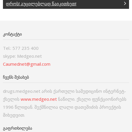
დროს! აუცილებლად წაიკითხეთ!
ᲙᲝᲜᲢᲐᲥᲢᲘ
Tel.: 577 235 400
skype: Medgeo.net
Caumednet@gmail.com
ᲩᲕᲔᲜᲡ ᲨᲔᲡᲐᲮᲔᲑ
drugs.medgeo.net არის ქართული სამედიცინო ინტერნეტ-
ქსელის
www.medgeo.net
ნაწილი. ქსელი ფუნქციონირებს
1996 წლიდან. შექმნილია ლალი დათეშიძის პროექტის
მიხედვით.
ᲒᲐᲤᲠᲗᲮᲘᲚᲔᲑᲐ