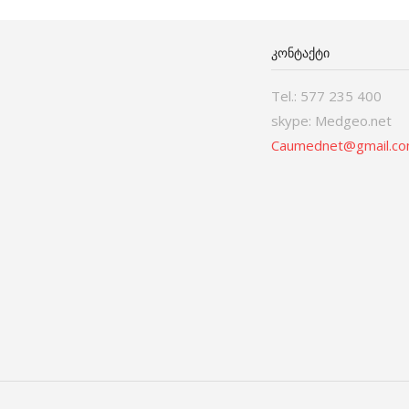
ᲙᲝᲜᲢᲐᲥᲢᲘ
Tel.: 577 235 400
skype: Medgeo.net
Caumednet@gmail.c