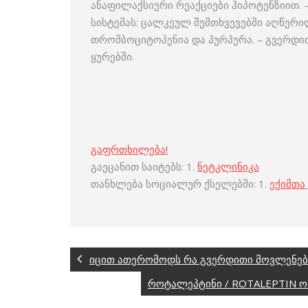
ანაფილაქსიური რეაქციები ჰიპოტენზიით.
სისტემას: ცალკეულ შემთხვევებში აღწერ
თრომბოციტოპენია და პურპურა. – გვერდი
ყურებში.
გაფრთხილება!
გაეცანით საიტებს: 1.
ნეტკლინიკა
თანხლება სოციალურ ქსელებში: 1.
ექიმთა
იცით ათერომოდს რა გვერდითი მოვლენები
როტალეპტინი / ROTALEPTIN ო