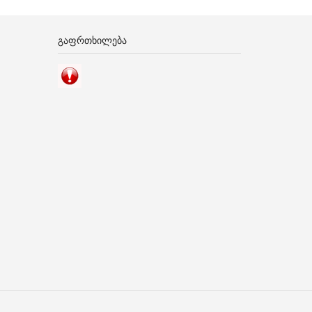
ᲒᲐᲤᲠᲗᲮᲘᲚᲔᲑᲐ