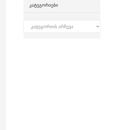
ᲙᲐᲢᲔᲒᲝᲠᲘᲔᲑᲘ
კატეგორიები