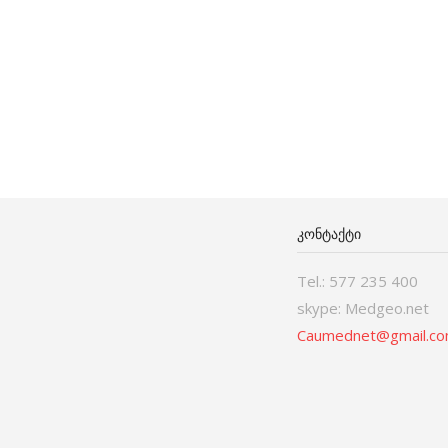
ᲙᲝᲜᲢᲐᲥᲢᲘ
Tel.: 577 235 400
skype: Medgeo.net
Caumednet@gmail.c