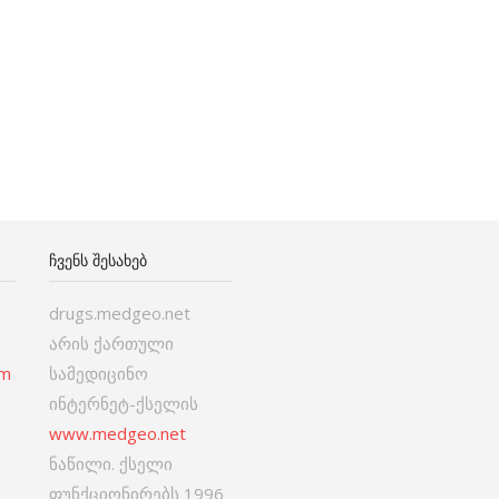
ᲩᲕᲔᲜᲡ ᲨᲔᲡᲐᲮᲔᲑ
drugs.medgeo.net
არის ქართული
om
სამედიცინო
ინტერნეტ-ქსელის
www.medgeo.net
ნაწილი. ქსელი
ფუნქციონირებს 1996