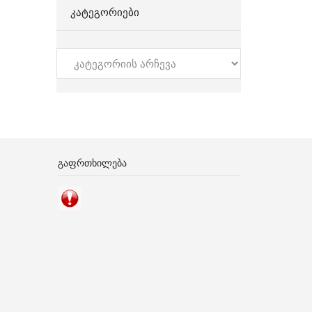
ᲙᲐᲢᲔᲒᲝᲠᲘᲔᲑᲘ
კატეგორიები
ᲒᲐᲤᲠᲗᲮᲘᲚᲔᲑᲐ