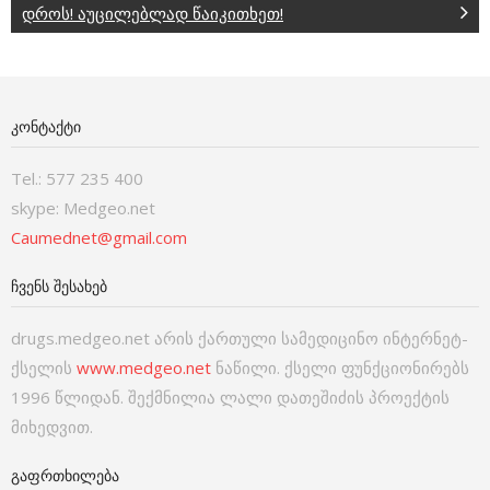
დროს! აუცილებლად წაიკითხეთ!
ᲙᲝᲜᲢᲐᲥᲢᲘ
Tel.: 577 235 400
skype: Medgeo.net
Caumednet@gmail.com
ᲩᲕᲔᲜᲡ ᲨᲔᲡᲐᲮᲔᲑ
drugs.medgeo.net არის ქართული სამედიცინო ინტერნეტ-
ქსელის
www.medgeo.net
ნაწილი. ქსელი ფუნქციონირებს
1996 წლიდან. შექმნილია ლალი დათეშიძის პროექტის
მიხედვით.
ᲒᲐᲤᲠᲗᲮᲘᲚᲔᲑᲐ