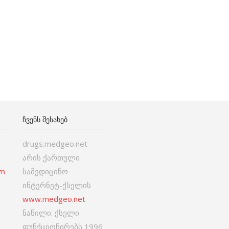
ᲩᲕᲔᲜᲡ ᲨᲔᲡᲐᲮᲔᲑ
drugs.medgeo.net
არის ქართული
om
სამედიცინო
ინტერნეტ-ქსელის
www.medgeo.net
ნაწილი. ქსელი
ფუნქციონირებს 1996