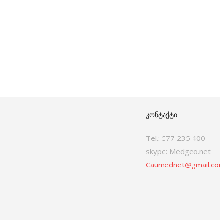
ᲙᲝᲜᲢᲐᲥᲢᲘ
Tel.: 577 235 400
skype: Medgeo.net
Caumednet@gmail.c