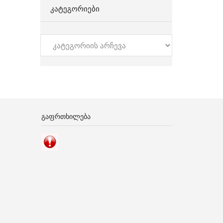
ᲙᲐᲢᲔᲒᲝᲠᲘᲔᲑᲘ
კატეგორიები
ᲒᲐᲤᲠᲗᲮᲘᲚᲔᲑᲐ