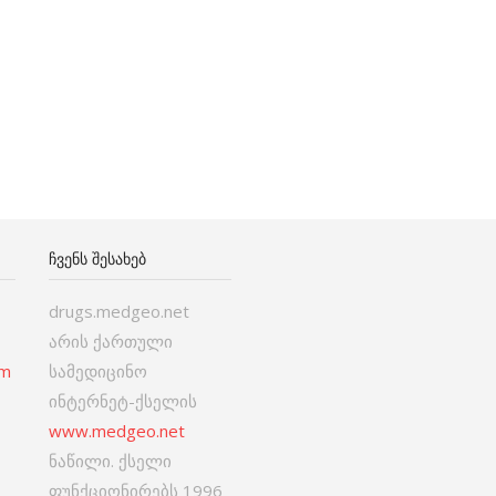
ᲩᲕᲔᲜᲡ ᲨᲔᲡᲐᲮᲔᲑ
drugs.medgeo.net
არის ქართული
om
სამედიცინო
ინტერნეტ-ქსელის
www.medgeo.net
ნაწილი. ქსელი
ფუნქციონირებს 1996