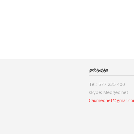
ᲙᲝᲜᲢᲐᲥᲢᲘ
Tel.: 577 235 400
skype: Medgeo.net
Caumednet@gmail.c