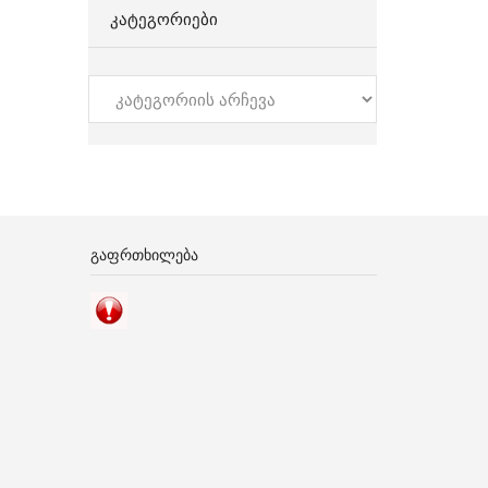
ᲙᲐᲢᲔᲒᲝᲠᲘᲔᲑᲘ
კატეგორიები
ᲒᲐᲤᲠᲗᲮᲘᲚᲔᲑᲐ