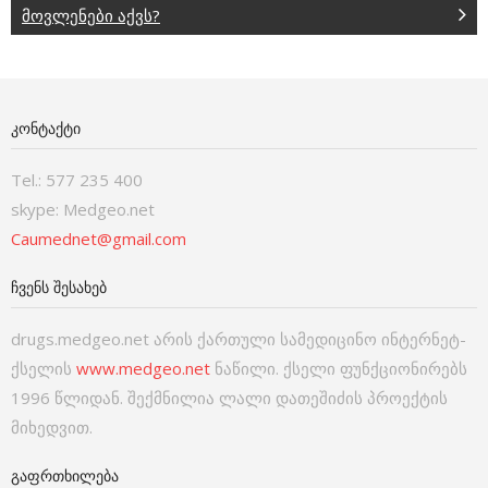
მოვლენები აქვს?
ᲙᲝᲜᲢᲐᲥᲢᲘ
Tel.: 577 235 400
skype: Medgeo.net
Caumednet@gmail.com
ᲩᲕᲔᲜᲡ ᲨᲔᲡᲐᲮᲔᲑ
drugs.medgeo.net არის ქართული სამედიცინო ინტერნეტ-
ქსელის
www.medgeo.net
ნაწილი. ქსელი ფუნქციონირებს
1996 წლიდან. შექმნილია ლალი დათეშიძის პროექტის
მიხედვით.
ᲒᲐᲤᲠᲗᲮᲘᲚᲔᲑᲐ