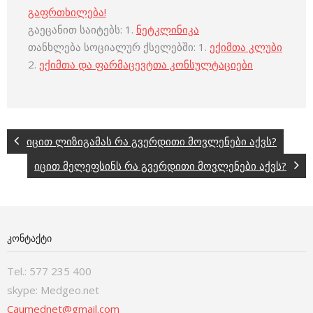
გაფრთხილება!
გაეცანით საიტებს: 1.
ნეტკლინიკა
თანხლება სოციალურ ქსელებში: 1.
ექიმთა კლუბი
2.
ექიმთა და ფარმაცევტთა კონსულტაციები
იცით ლიზიგამას რა გვერდითი მოვლენები აქვს?
იცით მელეფსინს რა გვერდითი მოვლენები აქვს?
ᲙᲝᲜᲢᲐᲥᲢᲘ
Tel.: 577 235 400
skype: Medgeo.net
Caumednet@gmail.com