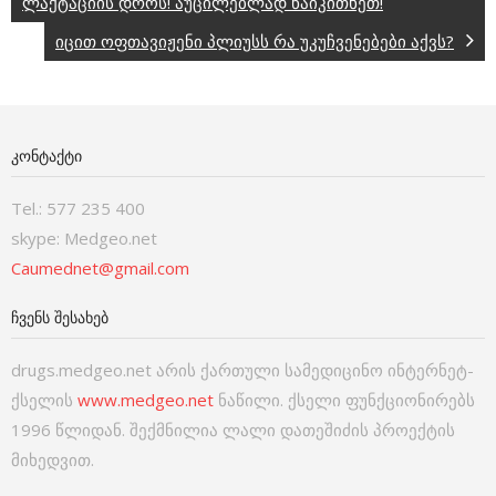
ლაქტაციის დროს! აუცილებლად წაიკითხეთ!
იცით ოფთავიჟენი პლიუსს რა უკუჩვენებები აქვს?
ᲙᲝᲜᲢᲐᲥᲢᲘ
Tel.: 577 235 400
skype: Medgeo.net
Caumednet@gmail.com
ᲩᲕᲔᲜᲡ ᲨᲔᲡᲐᲮᲔᲑ
drugs.medgeo.net არის ქართული სამედიცინო ინტერნეტ-
ქსელის
www.medgeo.net
ნაწილი. ქსელი ფუნქციონირებს
1996 წლიდან. შექმნილია ლალი დათეშიძის პროექტის
მიხედვით.